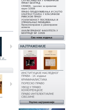
САУЧЕСНИШТВА У КРИВИЧНОМ
ПРАВУ БЕОГРАД
CRIMEN - часопис за кривичне
науке 1/2026
ПРАВО ПЛОДОУЖИВАЊА И CAUTIO
USUFRUCTUARIA У КЛАСИЧНОМ
РИМСКОМ ПРАВУ
УСКЛАЂЕНОСТ ПОСЛОВАЊА И
УПРАВЉАЊЕ РИЗИЦИМА
Приватноправни и јавноправни
аспекти
АНАЛИ ПРАВНОГ ФАКУЛТЕТА У
БЕОГРАДУ БР. 1/2026
Сва нова издања
НАЈТРАЖЕНИЈЕ
 И...
ЗАШТИТА...
СРЕДЊОВЕКОВН...
СОЛИДАРНОСТ...
УСТАВНА...
ИНСТИТУЦИЈЕ НАСЛЕДНОГ
ПРАВА - 14. издање
КРИМИНАЛИСТИКА
ПОРЕСКО ПРАВО
УВОД У ПРАВО
КОНКУРЕНЦИЈЕ
ПРАВО ИНТЕЛЕКТУАЛНЕ
..
УВОД У ПРАВО
ФИЛОЗОФИЈА...
УВОД У ПРАВО...
СВОЈИНЕ
Укупно најтраженије