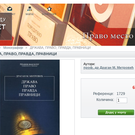
контакт
мапа
bookmark
>
Монографије
>
ДРЖАВА, ПРАВО, ПРАВДА, ПРАВНИЦИ
, ПРАВО, ПРАВДА, ПРАВНИЦИ
Аутори:
проф. др Драган М. Митровић
6
Референце:
1729
Количина: