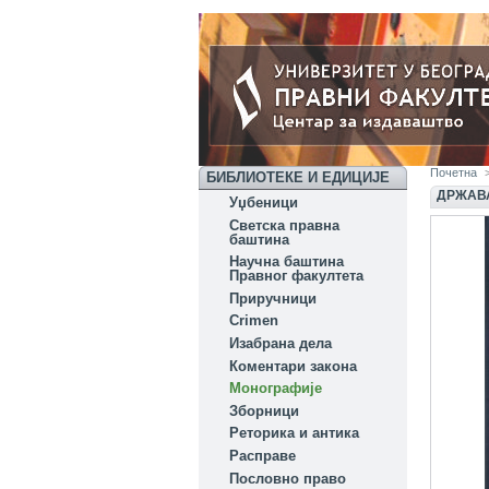
Почетна
БИБЛИОТЕКЕ И ЕДИЦИЈЕ
ДРЖАВА
Уџбеници
Светска правна
баштина
Научна баштина
Правног факултета
Приручници
Crimen
Изабрана дела
Коментари закона
Монографије
Зборници
Реторика и антика
Расправе
Пословно право