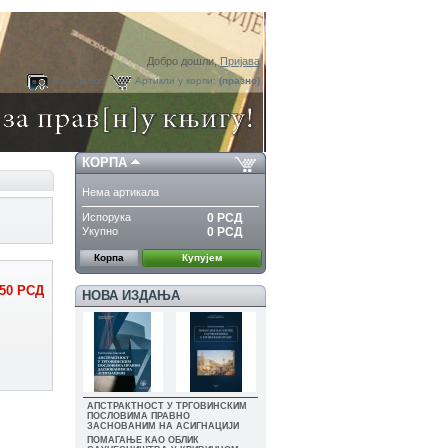
Добро дошли,
Пријава
Ваш налог
Артикли у корпи:
(празно)
КОРПА
Нема артикала
Испорука
0 РСД
Укупно
0 РСД
Корпа
Купујем
50 РСД
НОВА ИЗДАЊА
АПСТРАКТНОСТ У ТРГОВИНСКИМ
ПОСЛОВИМА ПРАВНО
ЗАСНОВАНИМ НА АСИГНАЦИЈИ
ПОМАГАЊЕ КАО ОБЛИК