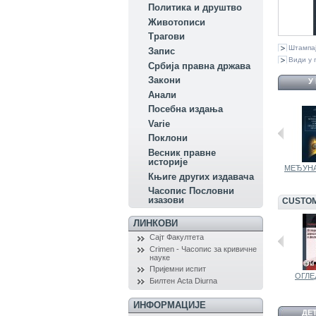
Политика и друштво
Животописи
Трагови
Штампа
Запис
Види у 
Србија правна држава
Закони
У
Aнали
Посебна издања
Variе
Поклони
Весник правне
историје
О ПРАВУ -...
НАЧИНИ...
МЕЂУНА
Књиге других издавача
Часопис Пословни
изазови
CUSTOM
ЛИНКОВИ
Сајт Факултета
Crimen - Часопис за кривичне
науке
Пријемни испит
О ПРАВУ -...
УВОД У...
ОГЛЕД
Билтен Acta Diurna
ИНФОРМАЦИЈЕ
ДЕ