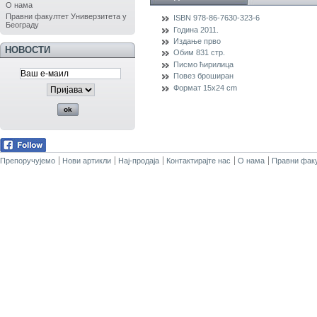
О нама
Правни факултет Универзитета у
ISBN
978-86-7630-323-6
Београду
Година
2011.
Издање
прво
НОВОСТИ
Обим
831 стр.
Писмо
ћирилица
Повез
броширан
Формат
15x24 cm
Препоручујемо
Нови артикли
Нај-продаја
Контактирајте нас
О нама
Правни факу