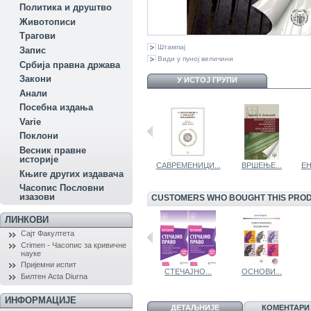
Политика и друштво
Животописи
Трагови
Штампај
Запис
Види у пуној величини
Србија правна држава
Закони
У ИСТОЈ ГРУПИ
Aнали
Посебна издања
Variе
Поклони
Весник правне
историје
ДОБРА...
РАСПРАВЕ ИЗ...
САВРЕМЕНИЦИ...
ВРШЕЊЕ...
ЕН
Књиге других издавача
Часопис Пословни
изазови
CUSTOMERS WHO BOUGHT THIS PROD
ЛИНКОВИ
Сајт Факултета
Crimen - Часопис за кривичне
науке
Пријемни испит
ДРЖАВА,...
СИСТЕМ...
СТЕЧАЈНО...
ОСНОВИ...
Билтен Acta Diurna
ИНФОРМАЦИЈЕ
ДЕТАЉНИЈЕ
КОМЕНТАРИ 