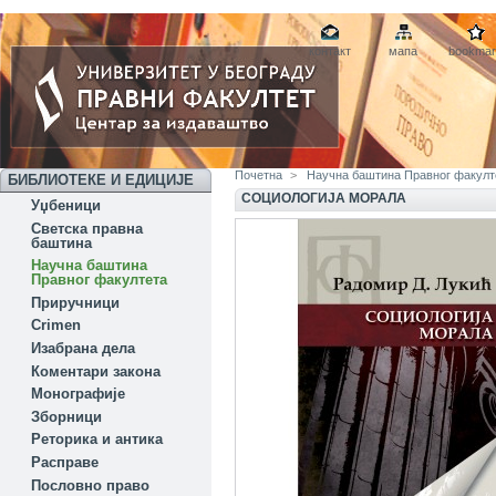
контакт
мапа
bookmar
Почетна
>
Научна баштина Правног факул
БИБЛИОТЕКЕ И ЕДИЦИЈЕ
СОЦИОЛОГИЈА МОРАЛА
Уџбеници
Светска правна
баштина
Научна баштина
Правног факултета
Приручници
Crimen
Изабрана дела
Коментари закона
Монографије
Зборници
Реторика и антика
Расправе
Пословно право