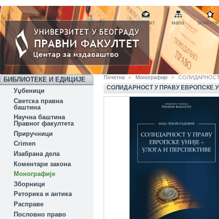
контакт
мапа
bookmar
Почетна
>
Монографије
>
СОЛИДАРНОСТ 
БИБЛИОТЕКЕ И ЕДИЦИЈЕ
СОЛИДАРНОСТ У ПРАВУ ЕВРОПСКЕ У
Уџбеници
Светска правна
баштина
Научна баштина
Правног факултета
Приручници
Crimen
Изабрана дела
Коментари закона
Монографије
Зборници
Реторика и антика
Расправе
Пословно право