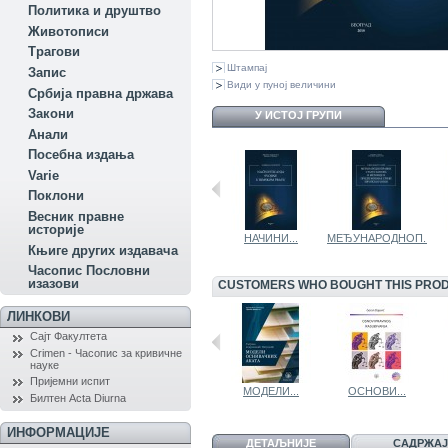
Политика и друштво
Животописи
Трагови
Штампај
Запис
Види у пуној величини
Србија правна држава
Закони
У ИСТОЈ ГРУПИ
Aнали
Посебна издања
Variе
Поклони
Весник правне
историје
РИМСКА...
О ПРАВУ -...
НАЧИНИ...
МЕЂУНАРОДНОП...
Књиге других издавача
Часопис Пословни
изазови
CUSTOMERS WHO BOUGHT THIS PROD
ЛИНКОВИ
Сајт Факултета
Crimen - Часопис за кривичне
науке
Пријемни испит
ПРАВНИ...
КЉУЧНЕ...
МОДЕЛИ...
ОСНОВИ...
Билтен Acta Diurna
ИНФОРМАЦИЈЕ
ДЕТАЉНИЈЕ
САДРЖАЈ