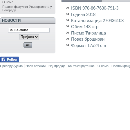
О нама
Правни факултет Универзитета у
ISBN
978-86-7630-791-3
Београду
Година
2018.
Каталогизација
270436108
НОВОСТИ
Обим
143 стр.
Писмо
Ћирилица
Повез
броширан
Формат
17x24 cm
Препоручујемо
Нови артикли
Нај-продаја
Контактирајте нас
О нама
Правни факу