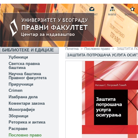
контакт
мапа
bookmar
Почетна
>
Пословно право
>
ЗАШТИТА П
БИБЛИОТЕКЕ И ЕДИЦИЈЕ
ЗАШТИТА ПОТРОШАЧА УСЛУГА ОСИ
Уџбеници
Светска правна
баштина
Научна баштина
Правног факултета
Приручници
Crimen
Изабрана дела
Коментари закона
Монографије
Зборници
Реторика и антика
Расправе
Пословно право