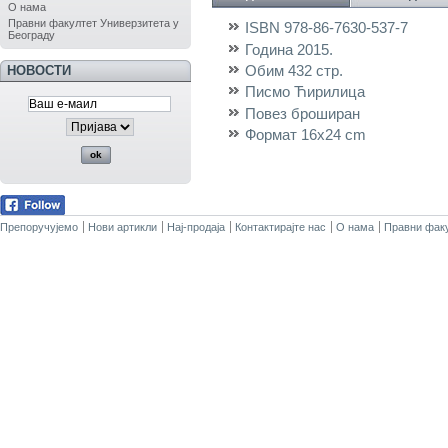
О нама
Правни факултет Универзитета у
ISBN
978-86-7630-537-7
Београду
Година
2015.
Обим
432 стр.
НОВОСТИ
Писмо
Ћирилица
Повез
броширан
Формат
16x24 cm
Препоручујемо
Нови артикли
Нај-продаја
Контактирајте нас
О нама
Правни факу