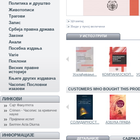
Политика и друштво
Животописи
Трагови
Штампај
Запис
Види у пуној величини
Србија правна држава
Закони
У ИСТОЈ ГРУПИ
Aнали
Посебна издања
Variе
Поклони
Весник правне
историје
НАКНАДА...
ОСИГУРАЊЕ ОД...
Усклађивање...
КОМПАНИЈСКОП...
У
Књиге других издавача
Часопис Пословни
изазови
CUSTOMERS WHO BOUGHT THIS PROD
ЛИНКОВИ
Сајт Факултета
Crimen - Часопис за кривичне
науке
Пријемни испит
РАТНА ШТЕТА,...
НАРАТИВНА...
СОЛИДАРНОСТ...
АЗБУКА ПРАВА
Билтен Acta Diurna
ИНФОРМАЦИЈЕ
ДЕТАЉНИЈЕ
САДРЖАЈ