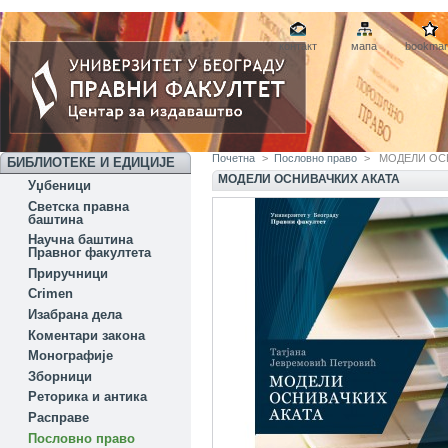
контакт
мапа
bookmar
Почетна
>
Пословно право
>
МОДЕЛИ ОС
БИБЛИОТЕКЕ И ЕДИЦИЈЕ
МОДЕЛИ ОСНИВАЧКИХ АКАТА
Уџбеници
Светска правна
баштина
Научна баштина
Правног факултета
Приручници
Crimen
Изабрана дела
Коментари закона
Монографије
Зборници
Реторика и антика
Расправе
Пословно право