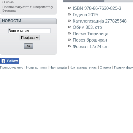
О нама
Правни факултет Универзитета у
ISBN
978-86-7630-829-3
Београду
Година
2019.
Каталогизација
277825548
НОВОСТИ
Обим
303. стр
Писмо
Ћирилица
Повез
броширан
Формат
17x24 cm
Препоручујемо
Нови артикли
Нај-продаја
Контактирајте нас
О нама
Правни факу