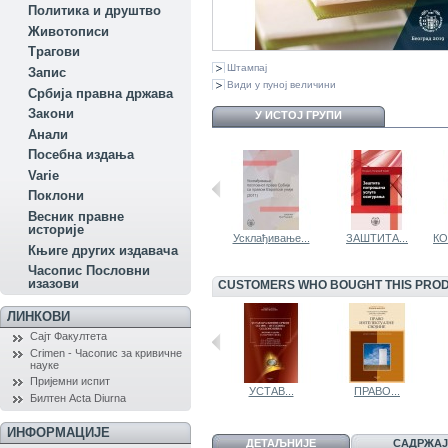
Политика и друштво
Животописи
Трагови
Штампај
Запис
Види у пуној величини
Србија правна држава
Закони
У ИСТОЈ ГРУПИ
Aнали
Посебна издања
Variе
Поклони
Весник правне
историје
НАКНАДА...
ОСИГУРАЊЕ ОД...
Усклађивање...
ЗАШТИТА...
КО
Књиге других издавача
Часопис Пословни
изазови
CUSTOMERS WHO BOUGHT THIS PROD
ЛИНКОВИ
Сајт Факултета
Crimen - Часопис за кривичне
науке
Пријемни испит
ОСНОВИ ПРАВА...
ПРЕБИЈАЊЕ...
УСТАВ...
ПРАВО...
Билтен Acta Diurna
ИНФОРМАЦИЈЕ
ДЕТАЉНИЈЕ
САДРЖАЈ