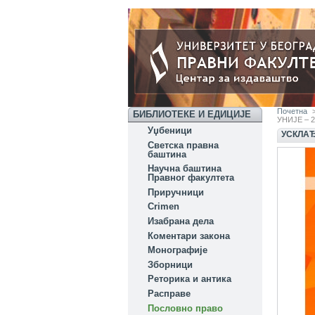
Почетна
БИБЛИОТЕКЕ И ЕДИЦИЈЕ
УНИЈЕ – 2
Уџбеници
УСКЛАЂ
Светска правна
баштина
Научна баштина
Правног факултета
Приручници
Crimen
Изабрана дела
Коментари закона
Монографије
Зборници
Реторика и антика
Расправе
Пословно право