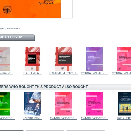
ј
пуној величини
 ИСТОЈ ГРУПИ
ивање...
ЗАШТИТА...
КОМПАНИЈСКОП...
УСКЛАЂИВАЊЕ...
УСКЛАЂИВА
ERS WHO BOUGHT THIS PRODUCT ALSO BOUGHT:
ИВАЊЕ...
Трговински...
УСКЛАЂИВАЊЕ...
УСКЛАЂИВАЊЕ...
КЉУЧНЕ.