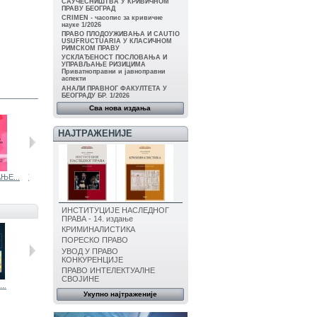
САУЧЕСНИШТВА У КРИВИЧНОМ
ПРАВУ БЕОГРАД
CRIMEN - часопис за кривичне
науке 1/2026
ПРАВО ПЛОДОУЖИВАЊА И CAUTIO
USUFRUCTUARIA У КЛАСИЧНОМ
РИМСКОМ ПРАВУ
УСКЛАЂЕНОСТ ПОСЛОВАЊА И
УПРАВЉАЊЕ РИЗИЦИМА
Приватноправни и јавноправни
аспекти
АНАЛИ ПРАВНОГ ФАКУЛТЕТА У
БЕОГРАДУ БР. 1/2026
Сва нова издања
НАЈТРАЖЕНИЈЕ
ЊЕ...
УСКЛАЂИВАЊЕ...
СТЕЧАЈНО...
УСКЛАЂИВАЊЕ...
ПРОБИЈАЊЕ...
ИНСТИТУЦИЈЕ НАСЛЕДНОГ
ПРАВА - 14. издање
КРИМИНАЛИСТИКА
ПОРЕСКО ПРАВО
УВОД У ПРАВО
КОНКУРЕНЦИЈЕ
ПРАВО ИНТЕЛЕКТУАЛНЕ
СВОЈИНЕ
..
ПРОБИЈАЊЕ...
УСКЛАЂИВАЊЕ...
ГЛОСАРИЈУМ...
Укупно најтраженије