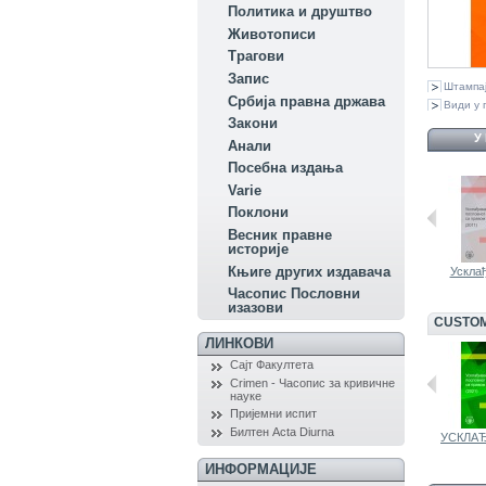
Политика и друштво
Животописи
Трагови
Запис
Штампа
Србија правна држава
Види у 
Закони
У
Aнали
Посебна издања
Variе
Поклони
Весник правне
историје
Књиге других издавача
НАКНАДА...
ОСИГУРАЊЕ ОД...
Усклађ
Часопис Пословни
изазови
CUSTOM
ЛИНКОВИ
Сајт Факултета
Crimen - Часопис за кривичне
науке
Пријемни испит
Билтен Acta Diurna
УСКЛАЂИВАЊЕ...
ЗАСНИВАЊЕ...
УСКЛАЂ
ИНФОРМАЦИЈЕ