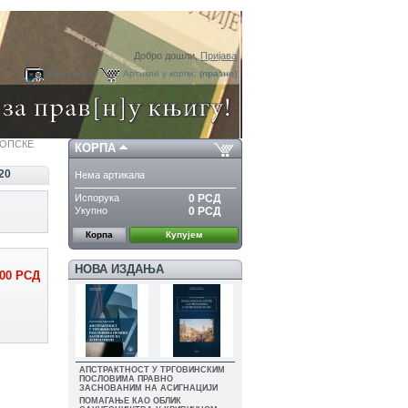
Добро дошли,
Пријава
Ваш налог
Артикли у корпи:
(празно)
РОПСКЕ
КОРПА
20
Нема артикала
Испорука
0 РСД
Укупно
0 РСД
Корпа
Купујем
НОВА ИЗДАЊА
00 РСД
АПСТРАКТНОСТ У ТРГОВИНСКИМ
ПОСЛОВИМА ПРАВНО
ЗАСНОВАНИМ НА АСИГНАЦИЈИ
ПОМАГАЊЕ КАО ОБЛИК