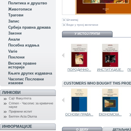
Политика и друштво
Животописи
Трагови
Штампај
Запис
Види у пуној величини
Србија правна држава
Закони
У ИСТОЈ ГРУПИ
Aнали
Посебна издања
Variе
Поклони
Весник правне
историје
ЕКОНОМИЈА ЗА...
КРИВИЧНО...
ПОРОДИЧНО...
ИНСТИТУЦИЈЕ...
П
Књиге других издавача
Часопис Пословни
изазови
CUSTOMERS WHO BOUGHT THIS PROD
ЛИНКОВИ
Сајт Факултета
Crimen - Часопис за кривичне
науке
Пријемни испит
OСНОВИ...
ОГЛЕДИ ИЗ...
ОСНОВИ ПРАВА...
ЕКОНОМСКА...
Билтен Acta Diurna
ИНФОРМАЦИЈЕ
О ДЕЛУ
ДЕТАЉНИЈ