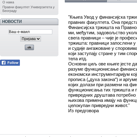
О нама
Правни факултет Универзитета у
Београду
"Књига Увод у финансијска тржи
НОВОСТИ
правних факултета. Она предст
Финансијска
тржишта на Правно
ми, ме
ђутим, задовољство уколи
свега
правници – чије је профе
тржишта:
правници запослени у
и судије
ангажоване у споровима
који
заступају стране у тим сп
тела
итд.
Основни циљ ове књиге јесте д
разуме
функционисање финансиј
економ
ски инструментаријум ко
про
писа („духа закона“) и аргу
којих долази при размени на ф
функционисања тих тржишта и 
привредних
друштава потребно ј
њихова при
мена имају на функц
целокупан
привредни живот."
Из предговора