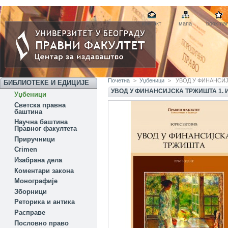
контакт
мапа
bookmar
Почетна
>
Уџбеници
>
УВОД У ФИНАНСИЈ
БИБЛИОТЕКЕ И ЕДИЦИЈЕ
УВОД У ФИНАНСИЈСКА ТРЖИШТА 1.
Уџбеници
Светска правна
баштина
Научна баштина
Правног факултета
Приручници
Crimen
Изабрана дела
Коментари закона
Монографије
Зборници
Реторика и антика
Расправе
Пословно право