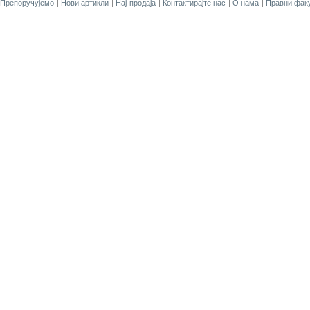
Препоручујемо
Нови артикли
Нај-продаја
Контактирајте нас
О нама
Правни факу