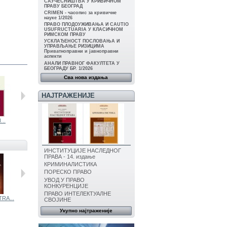
САУЧЕСНИШТВА У КРИВИЧНОМ
ПРАВУ БЕОГРАД
CRIMEN - часопис за кривичне
науке 1/2026
ПРАВО ПЛОДОУЖИВАЊА И CAUTIO
USUFRUCTUARIA У КЛАСИЧНОМ
РИМСКОМ ПРАВУ
УСКЛАЂЕНОСТ ПОСЛОВАЊА И
УПРАВЉАЊЕ РИЗИЦИМА
Приватноправни и јавноправни
аспекти
АНАЛИ ПРАВНОГ ФАКУЛТЕТА У
БЕОГРАДУ БР. 1/2026
Сва нова издања
НАЈТРАЖЕНИЈЕ
..
УВОД У ПРАВО...
ОСНОВИ...
МЕЂУНАРОДНО...
МЕЂУНАРОДНО..
ИНСТИТУЦИЈЕ НАСЛЕДНОГ
ПРАВА - 14. издање
КРИМИНАЛИСТИКА
ПОРЕСКО ПРАВО
УВОД У ПРАВО
КОНКУРЕНЦИЈЕ
ПРАВО ИНТЕЛЕКТУАЛНЕ
RA...
УВОД У...
ОРГАНИЗОВАНИ...
ДРЖАВА И...
СВОЈИНЕ
Укупно најтраженије