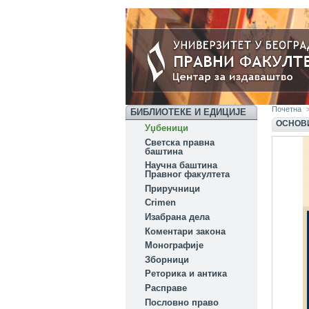
Почетна
БИБЛИОТЕКЕ И ЕДИЦИЈЕ
OСНОВИ
Уџбеници
Светска правна
баштина
Научна баштина
Правног факултета
Приручници
Crimen
Изабрана дела
Коментари закона
Монографије
Зборници
Реторика и антика
Расправе
Пословно право