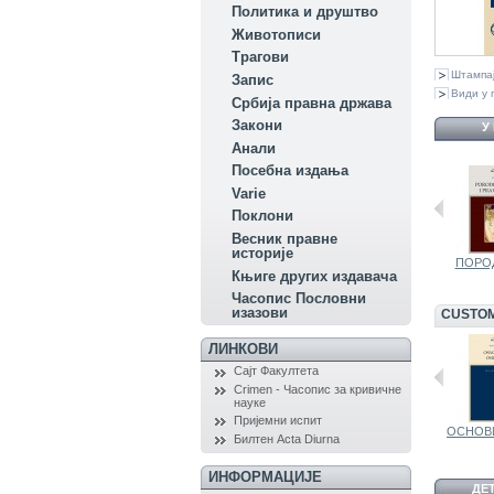
Политика и друштво
Животописи
Трагови
Штампа
Запис
Види у 
Србија правна држава
Закони
У
Aнали
Посебна издања
Variе
Поклони
Весник правне
историје
ЕКОНОМИЈА ЗА...
КРИВИЧНО...
ПОРОД
Књиге других издавача
Часопис Пословни
изазови
CUSTOM
ЛИНКОВИ
Сајт Факултета
Crimen - Часопис за кривичне
науке
Пријемни испит
УВОД У...
ЉУДСКА ПРАВА
ОСНОВИ
Билтен Acta Diurna
ИНФОРМАЦИЈЕ
ДЕ