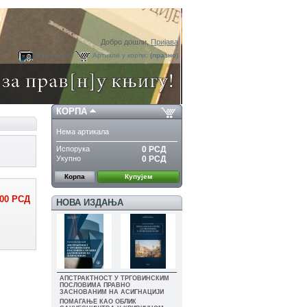
Добро дошли,
Пријава
Ваш налог
Артикли у корпи:
(празно)
КОРПА
Нема артикала
Испорука
0 РСД
Укупно
0 РСД
Корпа
Купујем
500 РСД
НОВА ИЗДАЊА
АПСТРАКТНОСТ У ТРГОВИНСКИМ
ПОСЛОВИМА ПРАВНО
ЗАСНОВАНИМ НА АСИГНАЦИЈИ
ПОМАГАЊЕ КАО ОБЛИК