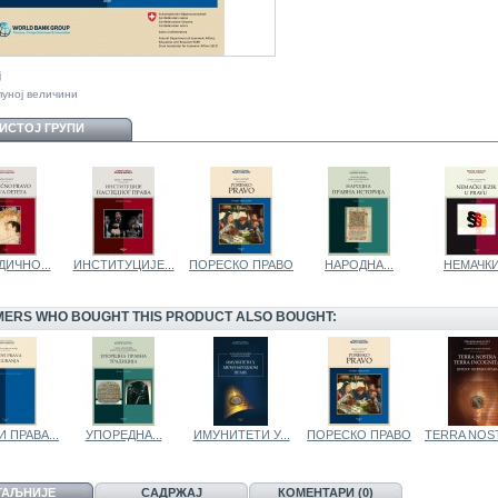
ј
пуној величини
 ИСТОЈ ГРУПИ
ИЧНО...
ИНСТИТУЦИЈЕ...
ПОРЕСКО ПРАВО
НАРОДНА...
НЕМАЧКИ.
ERS WHO BOUGHT THIS PRODUCT ALSO BOUGHT:
 ПРАВА...
УПОРЕДНА...
ИМУНИТЕТИ У...
ПОРЕСКО ПРАВО
TERRA NOST
ТАЉНИЈЕ
САДРЖАЈ
КОМЕНТАРИ (0)