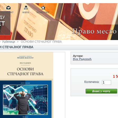
контакт
мапа
bookmark
>
Уџбеници
>
OСНОВИ СТЕЧАЈНОГ ПРАВА
 СТЕЧАЈНОГ ПРАВА
Аутори:
Вук Радовић
1 
Количина: