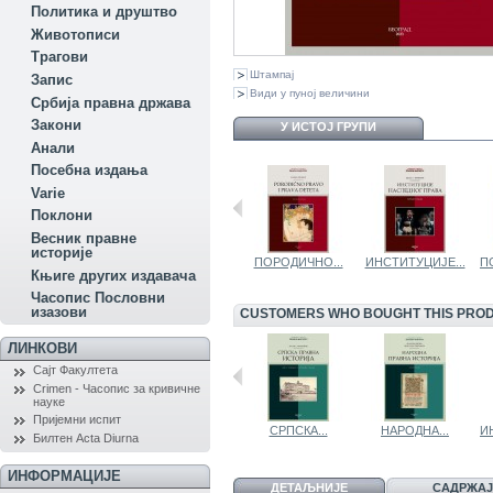
Политика и друштво
Животописи
Трагови
Штампај
Запис
Види у пуној величини
Србија правна држава
Закони
У ИСТОЈ ГРУПИ
Aнали
Посебна издања
Variе
Поклони
Весник правне
историје
ЕКОНОМИЈА ЗА...
КРИВИЧНО...
ПОРОДИЧНО...
ИНСТИТУЦИЈЕ...
П
Књиге других издавача
Часопис Пословни
изазови
CUSTOMERS WHO BOUGHT THIS PROD
ЛИНКОВИ
Сајт Факултета
Crimen - Часопис за кривичне
науке
Пријемни испит
СТУДИЈЕ РОДА
ОГЛЕДИ ИЗ...
СРПСКА...
НАРОДНА...
И
Билтен Acta Diurna
ИНФОРМАЦИЈЕ
ДЕТАЉНИЈЕ
САДРЖАЈ