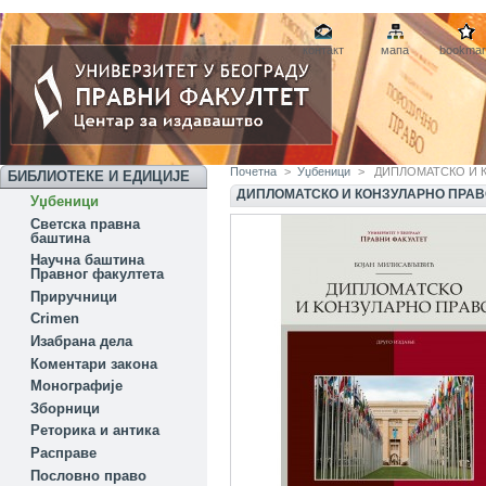
контакт
мапа
bookmar
Почетна
>
Уџбеници
>
ДИПЛОМАТСКО И К
БИБЛИОТЕКЕ И ЕДИЦИЈЕ
ДИПЛОМАТСКО И КОНЗУЛАРНО ПРАВ
Уџбеници
Светска правна
баштина
Научна баштина
Правног факултета
Приручници
Crimen
Изабрана дела
Коментари закона
Монографије
Зборници
Реторика и антика
Расправе
Пословно право