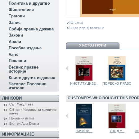
Политика и друштво
Животописи
Трагови
Запис
Штампај
Види у пуној величини
Србија правна држава
Закони
Aнали
У ИСТОЈ ГРУПИ
Посебна издања
Variе
Поклони
Весник правне
историје
Књиге других издавача
КРИВИЧНО...
ПОРОДИЧНО...
ИНСТИТУЦИЈЕ...
ПОРЕСКО ПРАВО
Часопис Пословни
изазови
CUSTOMERS WHO BOUGHT THIS PROD
ЛИНКОВИ
Сајт Факултета
Crimen - Часопис за кривичне
науке
Пријемни испит
Билтен Acta Diurna
ПРАВО И...
...
НАЧИНИ...
УВОД У...
И
ИНФОРМАЦИЈЕ