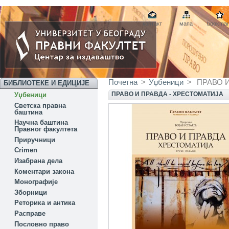
контакт
мапа
bookmar
Почетна
>
Уџбеници
>
ПРАВО И
БИБЛИОТЕКЕ И ЕДИЦИЈЕ
ПРАВО И ПРАВДА - ХРЕСТОМАТИЈА
Уџбеници
Светска правна
баштина
Научна баштина
Правног факултета
Приручници
Crimen
Изабрана дела
Коментари закона
Монографије
Зборници
Реторика и антика
Расправе
Пословно право