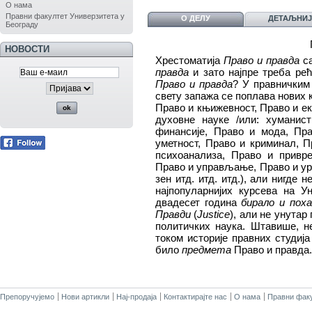
О нама
Правни факултет Универзитета у
О ДЕЛУ
ДЕТАЉНИЈ
Београду
НОВОСТИ
Хрестоматија
Право и правда
са
правда
и зато најпре треба ре
Право и правда
? У правничким
свету запажа се поплава нових 
Право и књижевност, Право и ек
духовне науке /или: хуманис
финансије, Право и мода, Пр
уметност, Право и криминал, П
психоанализа, Право и привр
Право и управљање, Право и ур
зен итд. итд. итд.), али нигде 
најпопуларнијих курсева на У
двадесет година
бирало и пох
Правди
(
Justice
), али не унутар
политичких наука. Штавише, н
током историје правних студија
било
предмета
Право и правда.
Препоручујемо
Нови артикли
Нај-продаја
Контактирајте нас
О нама
Правни факу