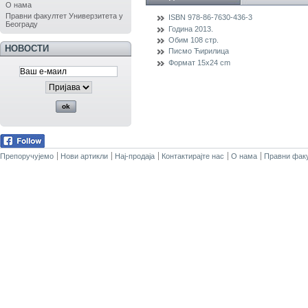
О нама
Правни факултет Универзитета у
ISBN
978-86-7630-436-3
Београду
Година
2013.
Обим
108 стр.
НОВОСТИ
Писмо
Ћирилица
Формат
15x24 cm
Препоручујемо
Нови артикли
Нај-продаја
Контактирајте нас
О нама
Правни факу