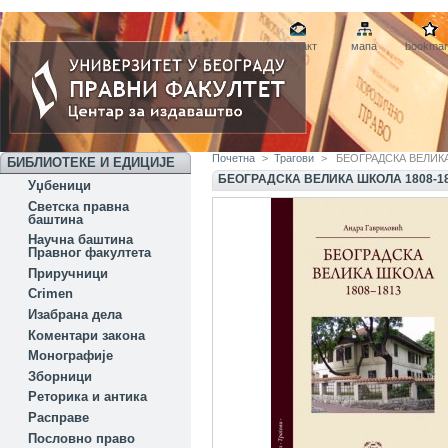
контакт
мапа
bookmar
Почетна
>
Трагови
>
БЕОГРАДСКА ВЕЛИКА
БИБЛИОТЕКЕ И ЕДИЦИЈЕ
БЕОГРАДСКА ВЕЛИКА ШКОЛА 1808-1
Уџбеници
Светска правна
баштина
Научна баштина
Правног факултета
Приручници
Crimen
Изабрана дела
Коментари закона
Монографије
Зборници
Реторика и антика
Расправе
Пословно право