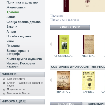
Политика и друштво
Животописи
Трагови
Штампај
Запис
Види у пуној величини
Србија правна држава
Закони
У ИСТОЈ ГРУПИ
Aнали
Посебна издања
Variе
Поклони
Весник правне
историје
ДОСИТИЈЕ У...
СПОМЕНИЦА...
КЊИГЕ И...
Књиге других издавача
Часопис Пословни
изазови
CUSTOMERS WHO BOUGHT THIS PROD
ЛИНКОВИ
Сајт Факултета
Crimen - Часопис за кривичне
науке
Пријемни испит
МИЛОВАН...
ВЕК И ПО...
СКИЦЕ...
СА
Билтен Acta Diurna
ИНФОРМАЦИЈЕ
ДЕТАЉНИЈЕ
КОМЕНТАРИ 