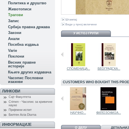
Политика и друштво
Животописи
Трагови
Штампај
Запис
Види у пуној величини
Србија правна држава
Закони
У ИСТОЈ ГРУПИ
Aнали
Посебна издања
Variе
Поклони
Весник правне
историје
ДОСИТИЈЕ У...
СПОМЕНИЦА...
БЕОГРАДСКА...
Књиге других издавача
Часопис Пословни
изазови
CUSTOMERS WHO BOUGHT THIS PROD
ЛИНКОВИ
Сајт Факултета
Crimen - Часопис за кривичне
науке
Пријемни испит
ПРАВНИЧКИ...
СТУДИЈЕ РОДА
НАУЧНО...
ФИЛОЗОФИЈА...
Билтен Acta Diurna
ИНФОРМАЦИЈЕ
О ДЕЛУ
ДЕТАЉНИЈ