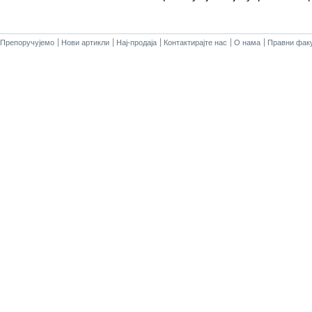
Препоручујемо
Нови артикли
Нај-продаја
Контактирајте нас
О нама
Правни факу