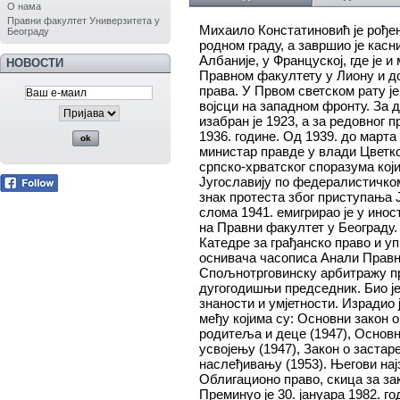
О нама
Правни факултет Универзитета у
Михаило Констатиновић је рођен 
Београду
родном граду, а завршио је касн
Албаније, у Француској, где је и
НОВОСТИ
Правном факултету у Лиону и до
права. У Првом светском рату ј
војсци на западном фронту. За 
изабран је 1923, а за редовног
1936. године. Од 1939. до марта
министар правде у влади Цветко
српско-хрватског споразума кој
Југославију по федералистичком
знак протеста због приступања 
слома 1941. емигрирао је у ино
на Правни факултет у Београду.
Катедре за грађанско право и у
оснивача часописа Анали Правно
Спољнотрговинску арбитражу пр
дугогодишњи председник. Био је
знаности и умјетности. Израдио 
међу којима су: Основни закон о
родитеља и деце (1947), Основн
усвојењу (1947), Закон о застар
наслеђивању (1953). Његови најз
Облигационо право, скица за зак
Преминуо је 30. јануара 1982. го