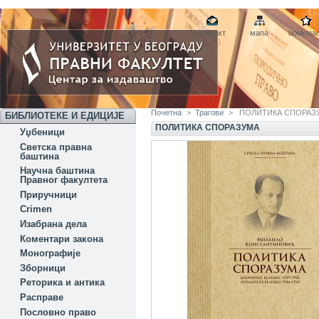
контакт
мапа
bookmar
Почетна
>
Трагови
>
ПОЛИТИКА СПОРАЗ
БИБЛИОТЕКЕ И ЕДИЦИЈЕ
ПОЛИТИКА СПОРАЗУМА
Уџбеници
Светска правна
баштина
Научна баштина
Правног факултета
Приручници
Crimen
Изабрана дела
Коментари закона
Монографије
Зборници
Реторика и антика
Расправе
Пословно право