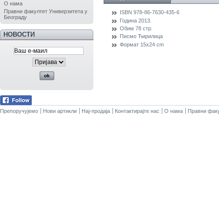
О нама
Правни факултет Универзитета у
ISBN
978-86-7630-435-6
Београду
Година
2013.
Обим
78 стр.
НОВОСТИ
Писмо
Ћирилица
Формат
15x24 cm
Препоручујемо
Нови артикли
Нај-продаја
Контактирајте нас
О нама
Правни факу