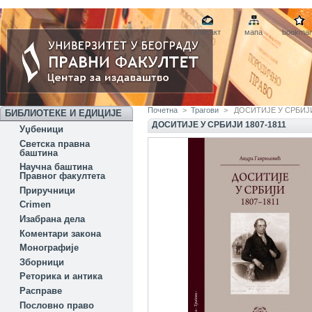
контакт
мапа
bookmar
Почетна
>
Трагови
>
ДОСИТИЈЕ У СРБИЈИ
БИБЛИОТЕКЕ И ЕДИЦИЈЕ
ДОСИТИЈЕ У СРБИЈИ 1807-1811
Уџбеници
Светска правна
баштина
Научна баштина
Правног факултета
Приручници
Crimen
Изабрана дела
Коментари закона
Монографије
Зборници
Реторика и антика
Расправе
Пословно право