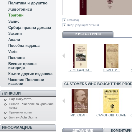
Политика и друштво
Животописи
Трагови
Штампај
Запис
Види у пуној величини
Србија правна држава
Закони
У ИСТОЈ ГРУПИ
Aнали
Посебна издања
Variе
Поклони
Весник правне
историје
СПОМЕНИЦА...
БЕОГРАДСКА...
КЊИГЕ И...
Књиге других издавача
Часопис Пословни
изазови
CUSTOMERS WHO BOUGHT THIS PROD
ЛИНКОВИ
Сајт Факултета
Crimen - Часопис за кривичне
науке
Пријемни испит
САМОПОШТОВАЊ...
МИЛОВАН...
САМОПОШТОВАЊ...
Билтен Acta Diurna
ИНФОРМАЦИЈЕ
ДЕТАЉНИЈЕ
КОМЕНТАРИ 