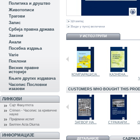
Политика и друштво
Животописи
Трагови
Штампај
Запис
Види у пуној величини
Србија правна држава
Закони
У ИСТОЈ ГРУПИ
Aнали
Посебна издања
Variе
Поклони
Весник правне
историје
КОМПАРАЦИЈА...
KAЗНЕНА...
Књиге других издавача
Часопис Пословни
изазови
CUSTOMERS WHO BOUGHT THIS PROD
ЛИНКОВИ
Сајт Факултета
Crimen - Часопис за кривичне
науке
Пријемни испит
ЗАТВОР НА...
СТРАЖАРИ...
О
Билтен Acta Diurna
ИНФОРМАЦИЈЕ
ДЕТАЉНИЈЕ
САДРЖАЈ