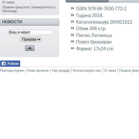
О нама
Правни факултет Универзитета у
ISBN
978-86-7630-772-2
Београду
Година
2018.
Каталогизација
264921612
НОВОСТИ
Обим
306 стр.
Писмо
Латиница
Повез
броширан
Формат
17x24 cm
Препоручујемо
Нови артикли
Нај-продаја
Контактирајте нас
О нама
Правни факу