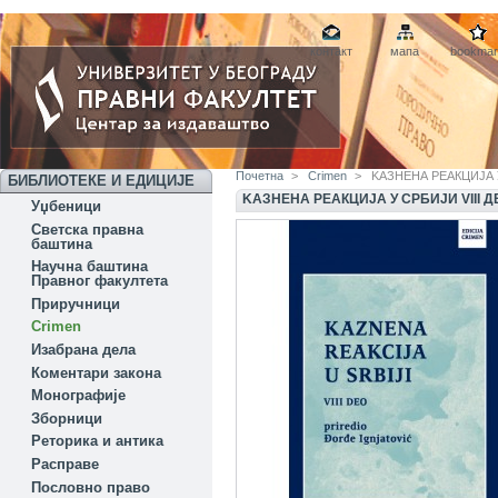
контакт
мапа
bookmar
Почетна
>
Crimen
>
KАЗНЕНА РЕАКЦИЈА У
БИБЛИОТЕКЕ И ЕДИЦИЈЕ
KАЗНЕНА РЕАКЦИЈА У СРБИЈИ VIII Д
Уџбеници
Светска правна
баштина
Научна баштина
Правног факултета
Приручници
Crimen
Изабрана дела
Коментари закона
Монографије
Зборници
Реторика и антика
Расправе
Пословно право