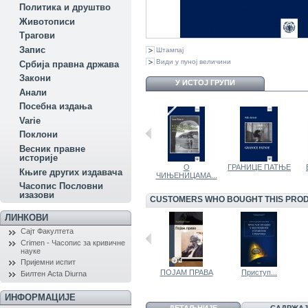
Политика и друштво
Животописи
Трагови
Запис
Штампај
Види у пуној величини
Србија правна држава
Закони
У ИСТОЈ ГРУПИ
Aнали
Посебна издања
Variе
Поклони
Весник правне
историје
КОМПАРАЦИЈА...
KAЗНЕНА...
O
ГРАНИЦЕ ПАТЊЕ
Књиге других издавача
ЧИЊЕНИЦАМА...
Часопис Пословни
изазови
CUSTOMERS WHO BOUGHT THIS PROD
ЛИНКОВИ
Сајт Факултета
Crimen - Часопис за кривичне
науке
Пријемни испит
ЗАТВОР НА...
ЗЛОЧИН И...
ПОЈАМ ПРАВА
Приступ...
Билтен Acta Diurna
ИНФОРМАЦИЈЕ