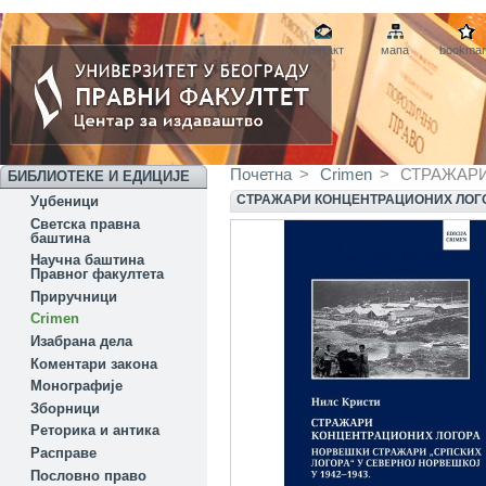
контакт
мапа
bookmar
Почетна
>
Crimen
>
СТРАЖАР
БИБЛИОТЕКЕ И ЕДИЦИЈЕ
СТРАЖАРИ КОНЦЕНТРАЦИОНИХ ЛОГ
Уџбеници
Светска правна
баштина
Научна баштина
Правног факултета
Приручници
Crimen
Изабрана дела
Коментари закона
Монографије
Зборници
Реторика и антика
Расправе
Пословно право