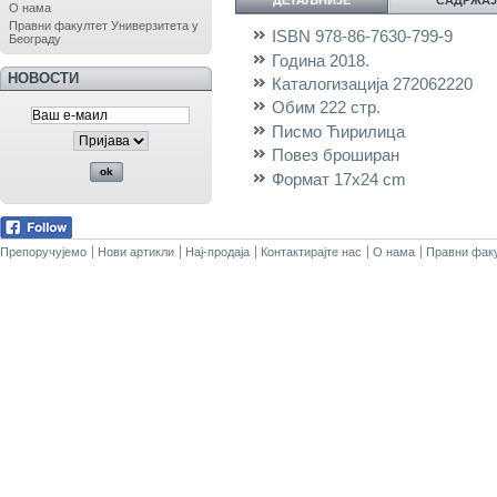
ДЕТАЉНИЈЕ
САДРЖАЈ
О нама
Правни факултет Универзитета у
ISBN
978-86-7630-799-9
Београду
Година
2018.
НОВОСТИ
Каталогизација
272062220
Обим
222 стр.
Писмо
Ћирилица
Повез
броширан
Формат
17x24 cm
Препоручујемо
Нови артикли
Нај-продаја
Контактирајте нас
О нама
Правни факу