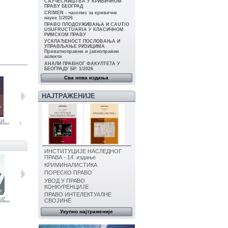
САУЧЕСНИШТВА У КРИВИЧНОМ
ПРАВУ БЕОГРАД
CRIMEN - часопис за кривичне
науке 1/2026
ПРАВО ПЛОДОУЖИВАЊА И CAUTIO
USUFRUCTUARIA У КЛАСИЧНОМ
РИМСКОМ ПРАВУ
УСКЛАЂЕНОСТ ПОСЛОВАЊА И
УПРАВЉАЊЕ РИЗИЦИМА
Приватноправни и јавноправни
аспекти
АНАЛИ ПРАВНОГ ФАКУЛТЕТА У
БЕОГРАДУ БР. 1/2026
Сва нова издања
НАЈТРАЖЕНИЈЕ
...
ЈУРИСПРУДЕНЦ...
УЗРОЧНОСТ И...
ЗАШТИТА...
СРЕДЊОВЕКОВН.
ИНСТИТУЦИЈЕ НАСЛЕДНОГ
ПРАВА - 14. издање
КРИМИНАЛИСТИКА
ПОРЕСКО ПРАВО
УВОД У ПРАВО
КОНКУРЕНЦИЈЕ
ПРАВО ИНТЕЛЕКТУАЛНЕ
Е...
ОПШТЕ...
УСКЛАЂИВАЊЕ...
СВОЈИНЕ
Укупно најтраженије