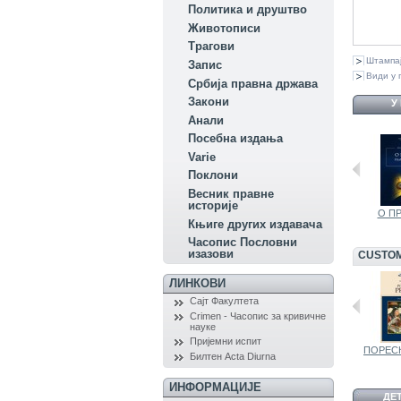
Политика и друштво
Животописи
Трагови
Штампа
Запис
Види у 
Србија правна држава
Закони
У
Aнали
Посебна издања
Variе
Поклони
Весник правне
историје
РИМСКА...
О ПРА
Књиге других издавача
Часопис Пословни
изазови
CUSTOM
ЛИНКОВИ
Сајт Факултета
Crimen - Часопис за кривичне
науке
Пријемни испит
Трговински...
ПОРЕС
Билтен Acta Diurna
ИНФОРМАЦИЈЕ
ДЕ