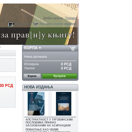
Добро дошли,
Пријава
Ваш налог
Артикли у корпи:
(празно)
A
КОРПА
Нема артикала
Испорука
0 РСД
Укупно
0 РСД
Корпа
Купујем
000 РСД
НОВА ИЗДАЊА
АПСТРАКТНОСТ У ТРГОВИНСКИМ
ПОСЛОВИМА ПРАВНО
ЗАСНОВАНИМ НА АСИГНАЦИЈИ
ПОМАГАЊЕ КАО ОБЛИК