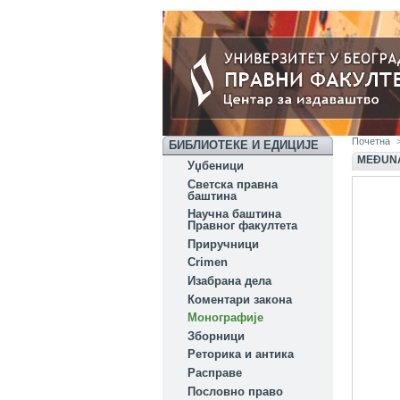
Почетна
БИБЛИОТЕКЕ И ЕДИЦИЈЕ
MEĐUNA
Уџбеници
Светска правна
баштина
Научна баштина
Правног факултета
Приручници
Crimen
Изабрана дела
Коментари закона
Монографије
Зборници
Реторика и антика
Расправе
Пословно право