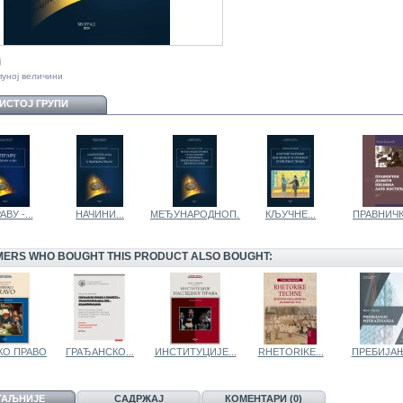
ј
пуној величини
 ИСТОЈ ГРУПИ
ВУ -...
НАЧИНИ...
МЕЂУНАРОДНОП...
КЉУЧНЕ...
ПРАВНИЧКИ
ERS WHO BOUGHT THIS PRODUCT ALSO BOUGHT:
КО ПРАВО
ГРАЂАНСКО...
ИНСТИТУЦИЈЕ...
RHETORIKE...
ПРЕБИЈАЊ
ТАЉНИЈЕ
САДРЖАЈ
КОМЕНТАРИ (0)