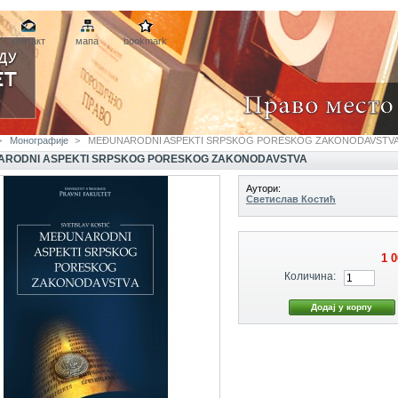
контакт
мапа
bookmark
>
Монографије
>
MEĐUNARODNI ASPEKTI SRPSKOG PORESKOG ZAKONODAVSTV
RODNI ASPEKTI SRPSKOG PORESKOG ZAKONODAVSTVA
Аутори:
Светислав Костић
1 
Количина: