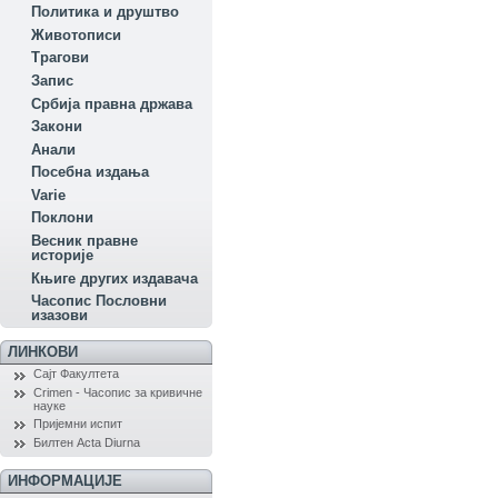
Политика и друштво
Животописи
Трагови
Запис
Србија правна држава
Закони
Aнали
Посебна издања
Variе
Поклони
Весник правне
историје
Књиге других издавача
Часопис Пословни
изазови
ЛИНКОВИ
Сајт Факултета
Crimen - Часопис за кривичне
науке
Пријемни испит
Билтен Acta Diurna
ИНФОРМАЦИЈЕ