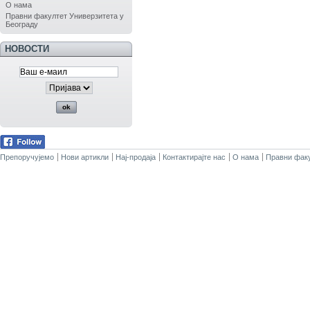
О нама
Правни факултет Универзитета у
Београду
НОВОСТИ
Препоручујемо
Нови артикли
Нај-продаја
Контактирајте нас
О нама
Правни факу