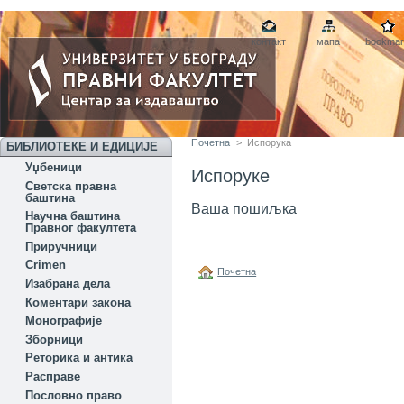
контакт
мапа
bookmar
Почетна
>
Испорука
БИБЛИОТЕКЕ И ЕДИЦИЈЕ
Уџбеници
Испоруке
Светска правна
баштина
Ваш
а
пошиљка
Научна баштина
Правног факултета
Приручници
Crimen
Почетна
Изабрана дела
Коментари закона
Монографије
Зборници
Реторика и антика
Расправе
Пословно право