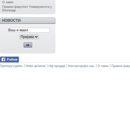
О нама
Правни факултет Универзитета у
Београду
НОВОСТИ
Препоручујемо
Нови артикли
Нај-продаја
Контактирајте нас
О нама
Правни факу