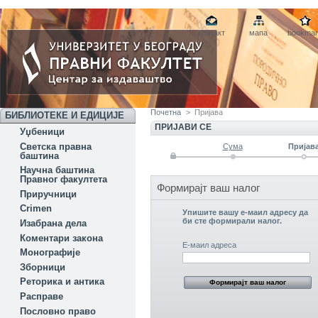
контакт
мапа
bookmar
Почетна
>
Пријава
БИБЛИОТЕКЕ И ЕДИЦИЈЕ
ПРИЈАВИ СЕ
Уџбеници
Светска правна
Сума
Пријав
баштина
Научна баштина
Правног факултета
Формирајт ваш налог
Приручници
Crimen
Упишите вашу е-маил адресу да
би сте формирали налог.
Изабрана дела
Коментари закона
Е-маил адреса
Монографије
Зборници
Реторика и антика
Расправе
Пословно право