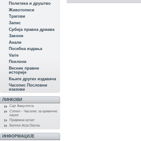
Политика и друштво
Животописи
Трагови
Запис
Србија правна држава
Закони
Aнали
Посебна издања
Variе
Поклони
Весник правне
историје
Књиге других издавача
Часопис Пословни
изазови
ЛИНКОВИ
Сајт Факултета
Crimen - Часопис за кривичне
науке
Пријемни испит
Билтен Acta Diurna
ИНФОРМАЦИЈЕ